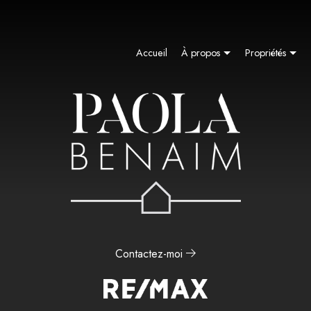
Accueil
À propos
Propriétés
Médias
Condo À Ve
Blog
Maison de p
Flux Sociaux
Maison de 
Condo à ve
Condo à ven
Contactez-moi
Maison à D
Maison à D