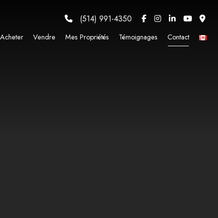
(514) 991-4350
Acheter
Vendre
Mes Propriétés
Témoignages
Contact
ndre et À Louer, Montréal (Ville-Marie, Mille Carré Doré)
lain-pied à vendre, Côte-Saint-Luc
plain-pied à vendre, Dollard-des-Ormeaux
ndre, Montréal (Saint-Laurent)
dre, Montréal Est (Saint-Laurent)
eux Étages ou Plus, Baie-d’Urfé, QC
eux Étages ou Plus, Vaudreuil-Dorion, QC